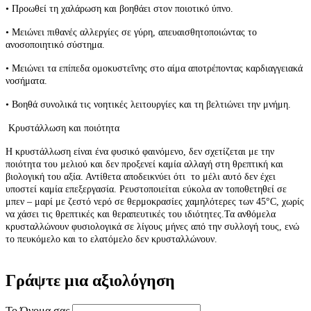
• Προωθεί τη χαλάρωση και βοηθάει στον ποιοτικό ύπνο.
• Μειώνει πιθανές αλλεργίες σε γύρη, απευαισθητοποιώντας το
ανοσοποιητικό σύστημα.
• Μειώνει τα επίπεδα ομοκυστεΐνης στο αίμα αποτρέποντας καρδιαγγειακά
νοσήματα.
• Βοηθά συνολικά τις νοητικές λειτουργίες και τη βελτιώνει την μνήμη.
Κρυστάλλωση και ποιότητα
Η κρυστάλλωση είναι ένα φυσικό φαινόμενο, δεν σχετίζεται με την
ποιότητα του μελιού και δεν προξενεί καμία αλλαγή στη θρεπτική και
βιολογική του αξία. Αντίθετα αποδεικνύει ότι το μέλι αυτό δεν έχει
υποστεί καμία επεξεργασία. Ρευστοποιείται εύκολα αν τοποθετηθεί σε
μπεν – μαρί με ζεστό νερό σε θερμοκρασίες χαμηλότερες των 45°C, χωρίς
να χάσει τις θρεπτικές και θεραπευτικές του ιδιότητες.Τα ανθόμελα
κρυσταλλώνουν φυσιολογικά σε λίγους μήνες από την συλλογή τους, ενώ
το πευκόμελο και το ελατόμελο δεν κρυσταλλώνουν.
Γράψτε μια αξιολόγηση
Το Όνομα σας