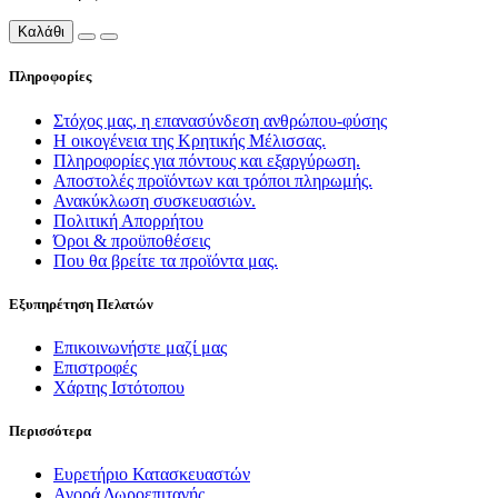
Καλάθι
Πληροφορίες
Στόχος μας, η επανασύνδεση ανθρώπου-φύσης
Η οικογένεια της Κρητικής Μέλισσας.
Πληροφορίες για πόντους και εξαργύρωση.
Αποστολές προϊόντων και τρόποι πληρωμής.
Ανακύκλωση συσκευασιών.
Πολιτική Απορρήτου
Όροι & προϋποθέσεις
Που θα βρείτε τα προϊόντα μας.
Εξυπηρέτηση Πελατών
Επικοινωνήστε μαζί μας
Επιστροφές
Χάρτης Ιστότοπου
Περισσότερα
Ευρετήριο Κατασκευαστών
Αγορά Δωροεπιταγής