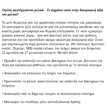
Οφέλη ακατέργαστου μελιού - Τι σημαίνει αυτό στην διατροφική αξία
του μελιού?
Το μέλι θεωρείται από την αρχαιότητα ελιξίριο νεότητας και μακροζωίας.
Το ακατέργαστο μέλι συλλέγεται από τον μελισσοκόμο απευθείας από την
κυψέλη χωρίς φιλτράρισμα και θερμική επεξεργασία. Γι’ αυτό εμπεριέχει
μικρούς κόκκους γύρης, ίχνη από βασιλικό πολτό, κερί και πρόπολη,
συστατικά που του προσδίδουν ακόμα υψηλότερη διατροφική αξία. Είναι
μια συμπυκνωμένη πηγή φυσικών συστατικών με 180 πολύτιμες θρεπτικές
ουσίες. Περιέχει 5000 ενεργά ένζυμα, ένα πλήρες φάσμα των βιταμινών,
22 αμινοξέα και 27 μεταλλικά στοιχεία. Μεταξύ άλλων:
• Προωθεί την ανάπτυξη των καλών βακτηρίων στο έντερο, βελτιώνει την
πέψη και καταπολεμά ασθένειες που σχετίζονται με το πεπτικό σύστημα.
• Ανακουφίζει και επουλώνει τις πληγές του δέρματος.
• Προστατεύει τα δόντια αναστέλλοντας την ανάπτυξη των βακτηρίων του
στόματος.
• Ανακουφίζει από το βήχα και ενισχύει το ανοσοποιητικό σύστημα.
• Μπλοκάρει τις ελεύθερες ρίζες (αντιοξειδωτική δράση).