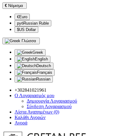
€
Νόμισμα
€Euro
рубRussian Ruble
$US Dollar
Γλώσσα
Greek
English
Deutsch
Français
Russian
+302841021961
Ο Λογαριασμός μου
Δημιουργία Λογαριασμού
Σύνδεση Λογαριασμού
Λίστα Αγαπημένων (0)
Καλάθι Αγορών
Αγορά