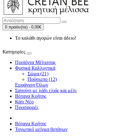
0 προϊόν(τα) - 0,00€
Το καλάθι αγορών είναι άδειο!
Κατηγορίες
Προϊόντα Μέλισσας
Φυσικά Καλλυντικά
Σώμα (21)
Πρόσωπο (12)
Εμφάνιση Όλων
Σαπούνι με λάδι ελιάς και μέλι
Βότανα Κρήτης
Κάτι Νέο
Προσφορές
Βότανα Κρήτης
Τονωτικό μείγμα βοτάνων