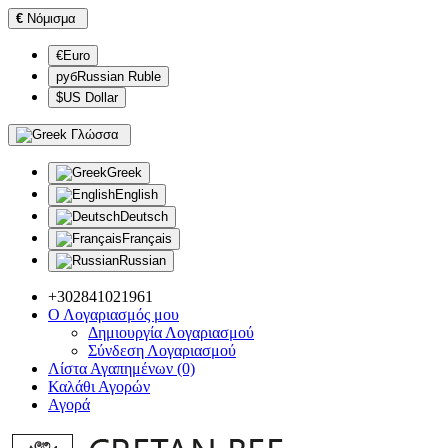
€
Νόμισμα
€Euro
рубRussian Ruble
$US Dollar
Γλώσσα
Greek
English
Deutsch
Français
Russian
+302841021961
Ο Λογαριασμός μου
Δημιουργία Λογαριασμού
Σύνδεση Λογαριασμού
Λίστα Αγαπημένων (0)
Καλάθι Αγορών
Αγορά