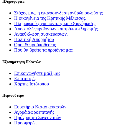
Πληροφορίες
Στόχος μας, η επανασύνδεση ανθρώπου-φύσης
Η οικογένεια της Κρητικής Μέλισσας.
Πληροφορίες για πόντους και εξαργύρωση.
Αποστολές προϊόντων και τρόποι πληρωμής.
Ανακύκλωση συσκευασιών.
Πολιτική Απορρήτου
Όροι & προϋποθέσεις
Που θα βρείτε τα προϊόντα μας.
Εξυπηρέτηση Πελατών
Επικοινωνήστε μαζί μας
Επιστροφές
Χάρτης Ιστότοπου
Περισσότερα
Ευρετήριο Κατασκευαστών
Αγορά Δωροεπιταγής
Πρόγραμμα Συνεργατών
Προσφορές