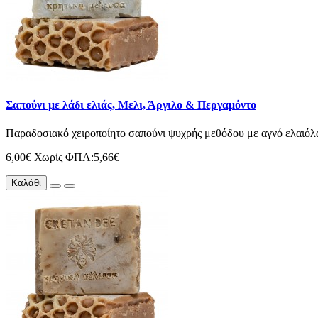
Σαπούνι με λάδι ελιάς, Μελι, Άργιλο & Περγαμόντο
Παραδοσιακό χειροποίητο σαπούνι ψυχρής μεθόδου με αγνό ελαιόλαδο
6,00€
Χωρίς ΦΠΑ:5,66€
Καλάθι