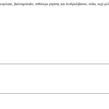
στορέλαιο, βαλσαμόλαδο, ανθόνερο ρίγανης και δενδρολίβανου, σόδα, κερί μέ