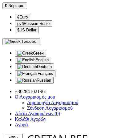
€
Νόμισμα
€Euro
рубRussian Ruble
$US Dollar
Γλώσσα
Greek
English
Deutsch
Français
Russian
+302841021961
Ο Λογαριασμός μου
Δημιουργία Λογαριασμού
Σύνδεση Λογαριασμού
Λίστα Αγαπημένων (0)
Καλάθι Αγορών
Αγορά