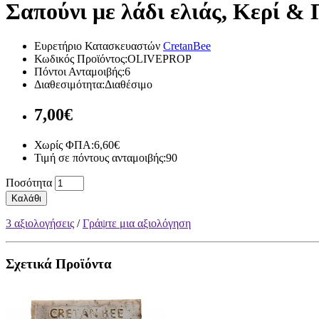
Σαπούνι με λάδι ελιάς, Kερί &
Ευρετήριο Κατασκευαστών
CretanBee
Κωδικός Προϊόντος:OLIVEPROP
Πόντοι Ανταμοιβής:6
Διαθεσιμότητα:Διαθέσιμο
7,00€
Χωρίς ΦΠΑ:6,60€
Τιμή σε πόντους ανταμοιβής:90
Ποσότητα
Καλάθι
3 αξιολογήσεις
/
Γράψτε μια αξιολόγηση
Σχετικά Προϊόντα