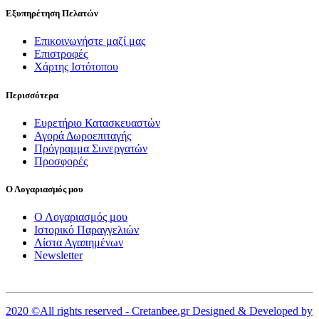
Εξυπηρέτηση Πελατών
Επικοινωνήστε μαζί μας
Επιστροφές
Χάρτης Ιστότοπου
Περισσότερα
Ευρετήριο Κατασκευαστών
Αγορά Δωροεπιταγής
Πρόγραμμα Συνεργατών
Προσφορές
Ο Λογαριασμός μου
Ο Λογαριασμός μου
Ιστορικό Παραγγελιών
Λίστα Αγαπημένων
Newsletter
2020 ©All rights reserved - Cretanbee.gr
Designed & Developed by