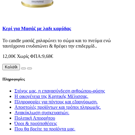
Κερί για Μασάζ με λαδι καρύδας
Το candle μασάζ χαλαρώνει το σώμα και το πνεύμα ενώ
ταυτόχρονα ενυδατώνει & θρέφει την επιδερμίδ..
12,00€
Χωρίς ΦΠΑ:9,68€
Καλάθι
Πληροφορίες
Στόχος μας, η επανασύνδεση ανθρώπου-φύσης
Η οικογένεια της Κρητικής Μέλισσας.
Πληροφορίες για πόντους και εξαργύρωση.
Αποστολές προϊόντων και τρόποι πληρωμής.
Ανακύκλωση συσκευασιών.
Πολιτική Απορρήτου
Όροι & προϋποθέσεις
Που θα βρείτε τα προϊόντα μας.