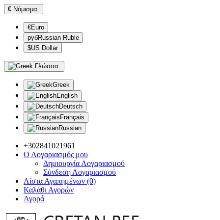
€
Νόμισμα
€Euro
рубRussian Ruble
$US Dollar
Γλώσσα
Greek
English
Deutsch
Français
Russian
+302841021961
Ο Λογαριασμός μου
Δημιουργία Λογαριασμού
Σύνδεση Λογαριασμού
Λίστα Αγαπημένων (0)
Καλάθι Αγορών
Αγορά