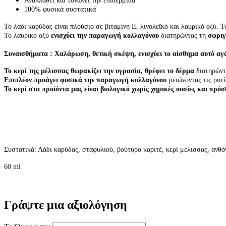
Αναπλάθει και τονώνει την επιδερμίδα
100% φυσικά συστατικά
Το λάδι καρύδας
είναι πλούσιο σε βιταμίνη Ε, λινολεϊκό και λαυρικό οξύ.
Τ
Το λαυρικό οξύ
ενισχύε
ι την παραγωγή κολλαγόνου
διατηρώντας τη
σφριγ
Συναισθήματα : Χαλάρωση, θετική σκέψη, ενισχύει το αίσθημα αυτό αγάπ
Το κερί της μέλισσας θωρακίζει την υγρασία, θρέφει το δέρμα
διατηρώντα
Επιπλέον προάγει φυσικά την παραγωγή κολλαγόνου
μειώνοντας τις ρυτ
Το κερί στα προϊόντα μας είναι βιολογικό χωρίς χημικές ουσίες και πρόσ
Συστατικά: Λάδι καρύδας, σταφυλιού, βούτυρο καριτέ, κερί μέλισσας, ανθόν
60 ml
Γράψτε μια αξιολόγηση