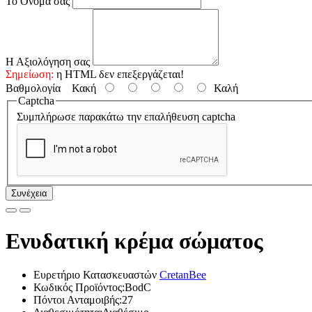
Το Όνομα σας
Η Αξιολόγηση σας
Σημείωση:
η HTML δεν επεξεργάζεται!
Βαθμολογία
Κακή
Καλή
Captcha
Συμπλήρωσε παρακάτω την επαλήθευση captcha
Συνέχεια
Ενυδατική κρέμα σώματος
Ευρετήριο Κατασκευαστών
CretanBee
Κωδικός Προϊόντος:BodC
Πόντοι Ανταμοιβής:27