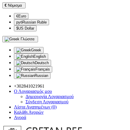
€
Νόμισμα
€Euro
рубRussian Ruble
$US Dollar
Γλώσσα
Greek
English
Deutsch
Français
Russian
+302841021961
Ο Λογαριασμός μου
Δημιουργία Λογαριασμού
Σύνδεση Λογαριασμού
Λίστα Αγαπημένων (0)
Καλάθι Αγορών
Αγορά