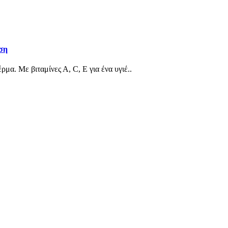
ση
α. Με βιταμίνες Α, C, E για ένα υγιέ..