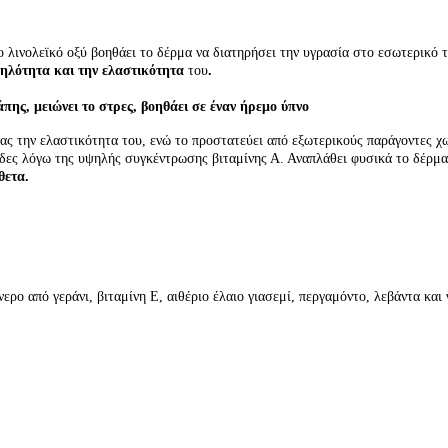
ο λινολεϊκό οξύ βοηθάει το δέρμα να διατηρήσει την υγρασία στο εσωτερικό τ
ηλότητα και την ελαστικότητα
του
.
ης, μειώνει το στρες, βοηθάει σε έναν ήρεμο ύπνο
ς την ελαστικότητα του, ενώ το προστατεύει από εξωτερικούς παράγοντες χωρ
ίδες λόγω της υψηλής συγκέντρωσης βιταμίνης Α. Αναπλάθει φυσικά το δέρμα
θετα.
ερο από γεράνι, βιταμίνη E, αιθέριο έλαιο
γιασεμί,
περγαμόντο, λεβάντα και 