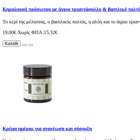
Κηραλοιφή πρόσωπου με άγριο τριαντάφυλλο & βασιλικό πολτ
Το κερί της μέλισσας, ο βασιλικός πολτός, η αλόη και το άγριο τρι
19,00€
Χωρίς ΦΠΑ:15,32€
Καλάθι
Κρέμα ημέρας για ανανέωση και σύσφιξη