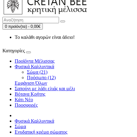
0 προϊόν(τα) - 0,00€
Το καλάθι αγορών είναι άδειο!
Κατηγορίες
Προϊόντα Μέλισσας
Φυσικά Καλλυντικά
Σώμα (21)
Πρόσωπο (12)
Εμφάνιση Όλων
Σαπούνι με λάδι ελιάς και μέλι
Βότανα Κρήτης
Κάτι Νέο
Προσφορές
Φυσικά Καλλυντικά
Σώμα
Ενυδατική κρέμα σώματος