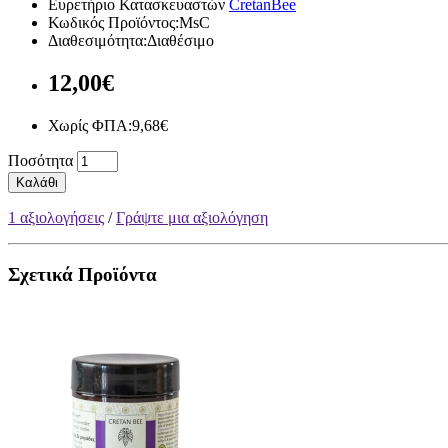
Ευρετήριο Κατασκευαστών
CretanBee
Κωδικός Προϊόντος:MsC
Διαθεσιμότητα:Διαθέσιμο
12,00€
Χωρίς ΦΠΑ:9,68€
Ποσότητα
Καλάθι
1 αξιολογήσεις
/
Γράψτε μια αξιολόγηση
Σχετικά Προϊόντα