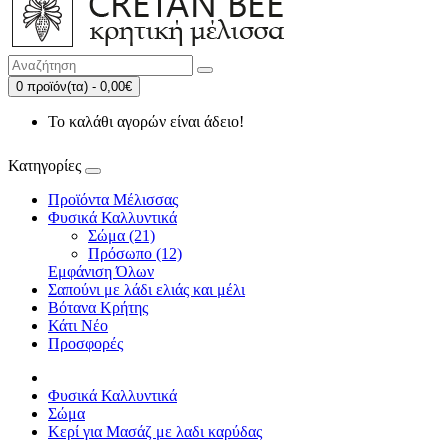
0 προϊόν(τα) - 0,00€
Το καλάθι αγορών είναι άδειο!
Κατηγορίες
Προϊόντα Μέλισσας
Φυσικά Καλλυντικά
Σώμα (21)
Πρόσωπο (12)
Εμφάνιση Όλων
Σαπούνι με λάδι ελιάς και μέλι
Βότανα Κρήτης
Κάτι Νέο
Προσφορές
Φυσικά Καλλυντικά
Σώμα
Κερί για Μασάζ με λαδι καρύδας