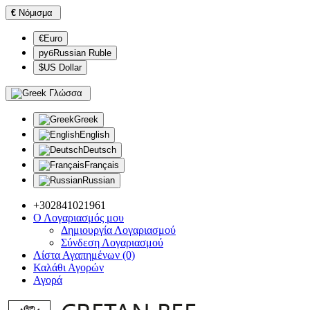
€
Νόμισμα
€Euro
рубRussian Ruble
$US Dollar
Γλώσσα
Greek
English
Deutsch
Français
Russian
+302841021961
Ο Λογαριασμός μου
Δημιουργία Λογαριασμού
Σύνδεση Λογαριασμού
Λίστα Αγαπημένων (0)
Καλάθι Αγορών
Αγορά