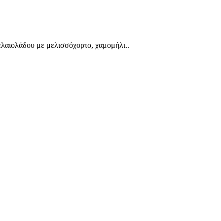
 ελαιολάδου με μελισσόχορτο, χαμομήλι..