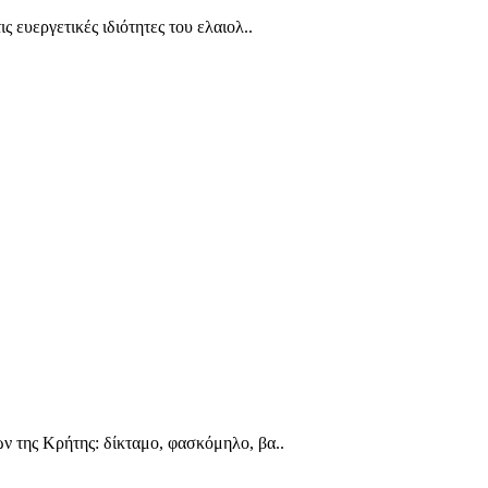
ς ευεργετικές ιδιότητες του ελαιολ..
ν της Κρήτης: δίκταμο, φασκόμηλο, βα..