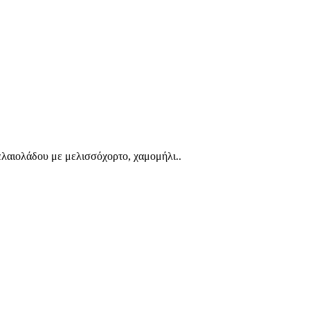
 ελαιολάδου με μελισσόχορτο, χαμομήλι..