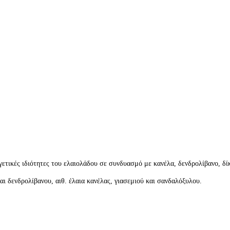
ργετικές ιδιότητες του ελαιολάδου σε συνδυασμό με κανέλα, δενδρολίβανο, δ
ι δενδρολίβανου, αιθ. έλαια κανέλας, γιασεμιού και σανδαλόξυλου.