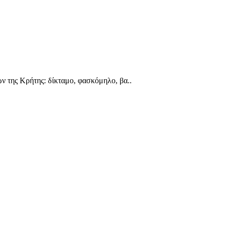
ν της Κρήτης: δίκταμο, φασκόμηλο, βα..