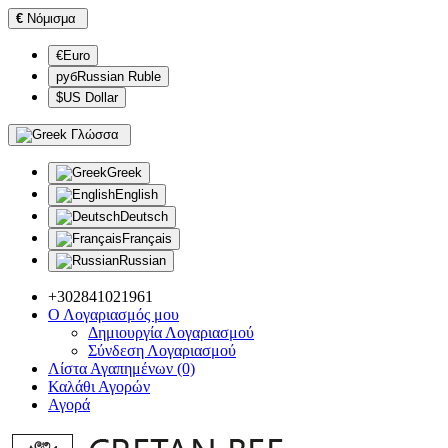
€
Νόμισμα
€Euro
рубRussian Ruble
$US Dollar
Γλώσσα
Greek
English
Deutsch
Français
Russian
+302841021961
Ο Λογαριασμός μου
Δημιουργία Λογαριασμού
Σύνδεση Λογαριασμού
Λίστα Αγαπημένων (0)
Καλάθι Αγορών
Αγορά