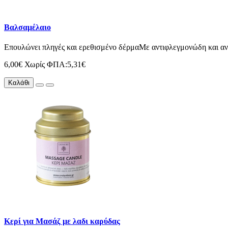
Βαλσαμέλαιο
Επουλώνει πληγές και ερεθισμένο δέρμαΜε αντιφλεγμονώδη και αντ
6,00€
Χωρίς ΦΠΑ:5,31€
Καλάθι
Κερί για Μασάζ με λαδι καρύδας