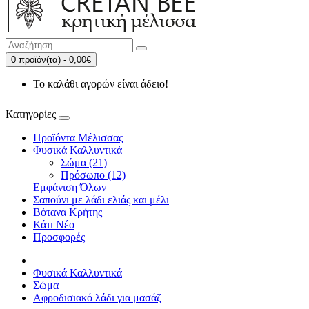
0 προϊόν(τα) - 0,00€
Το καλάθι αγορών είναι άδειο!
Κατηγορίες
Προϊόντα Μέλισσας
Φυσικά Καλλυντικά
Σώμα (21)
Πρόσωπο (12)
Εμφάνιση Όλων
Σαπούνι με λάδι ελιάς και μέλι
Βότανα Κρήτης
Κάτι Νέο
Προσφορές
Φυσικά Καλλυντικά
Σώμα
Αφροδισιακό λάδι για μασάζ