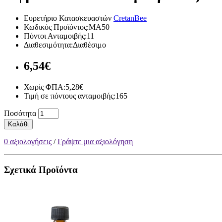
Ευρετήριο Κατασκευαστών
CretanBee
Κωδικός Προϊόντος:MA50
Πόντοι Ανταμοιβής:11
Διαθεσιμότητα:Διαθέσιμο
6,54€
Χωρίς ΦΠΑ:5,28€
Τιμή σε πόντους ανταμοιβής:165
Ποσότητα
Καλάθι
0 αξιολογήσεις
/
Γράψτε μια αξιολόγηση
Σχετικά Προϊόντα