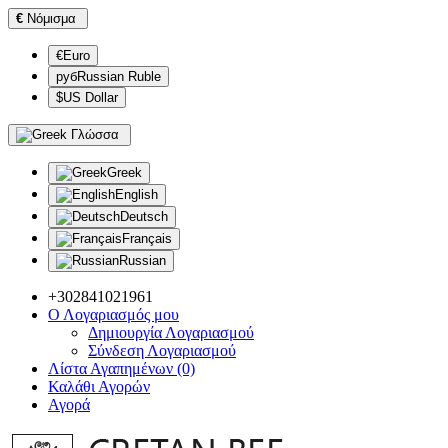
€
Νόμισμα
€Euro
рубRussian Ruble
$US Dollar
Γλώσσα
Greek
English
Deutsch
Français
Russian
+302841021961
Ο Λογαριασμός μου
Δημιουργία Λογαριασμού
Σύνδεση Λογαριασμού
Λίστα Αγαπημένων (0)
Καλάθι Αγορών
Αγορά