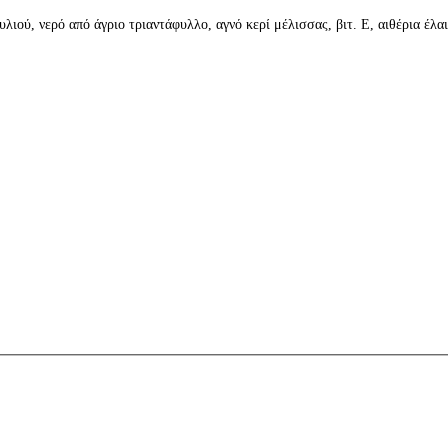
λιού, νερό από άγριο τριαντάφυλλο, αγνό κερί μέλισσας, βιτ. Ε, αιθέρια έλ