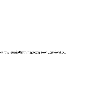
αι την ευαίσθητη περιοχή των ματιώνΑφ..