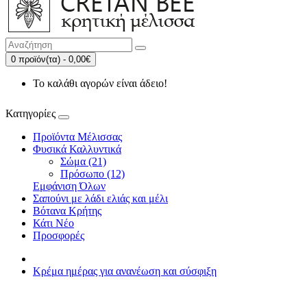
0 προϊόν(τα) - 0,00€
Το καλάθι αγορών είναι άδειο!
Κατηγορίες
Προϊόντα Μέλισσας
Φυσικά Καλλυντικά
Σώμα (21)
Πρόσωπο (12)
Εμφάνιση Όλων
Σαπούνι με λάδι ελιάς και μέλι
Βότανα Κρήτης
Κάτι Νέο
Προσφορές
Κρέμα ημέρας για ανανέωση και σύσφιξη