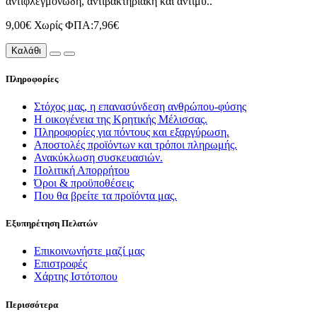
αντιφλεγμονώδη, αντιβακτηριακή και αντιμυ..
9,00€
Χωρίς ΦΠΑ:7,96€
Καλάθι
Πληροφορίες
Στόχος μας, η επανασύνδεση ανθρώπου-φύσης
Η οικογένεια της Κρητικής Μέλισσας.
Πληροφορίες για πόντους και εξαργύρωση.
Αποστολές προϊόντων και τρόποι πληρωμής.
Ανακύκλωση συσκευασιών.
Πολιτική Απορρήτου
Όροι & προϋποθέσεις
Που θα βρείτε τα προϊόντα μας.
Εξυπηρέτηση Πελατών
Επικοινωνήστε μαζί μας
Επιστροφές
Χάρτης Ιστότοπου
Περισσότερα