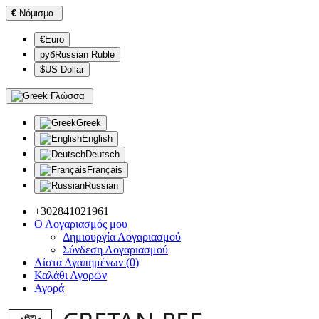
€
Νόμισμα
€Euro
рубRussian Ruble
$US Dollar
Γλώσσα
Greek
English
Deutsch
Français
Russian
+302841021961
Ο Λογαριασμός μου
Δημιουργία Λογαριασμού
Σύνδεση Λογαριασμού
Λίστα Αγαπημένων (0)
Καλάθι Αγορών
Αγορά